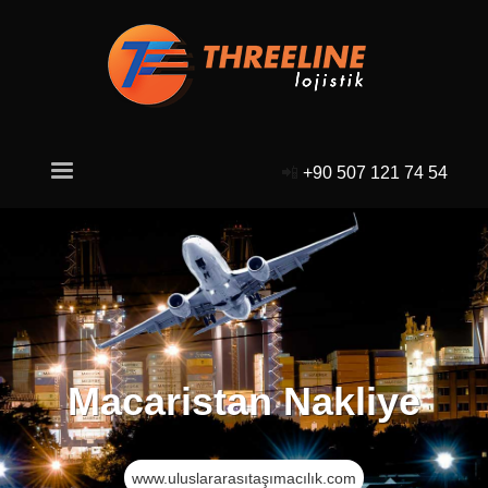
📲
+90 507 121 74 54
Macaristan Nakliye
www.uluslararasıtaşımacılık.com