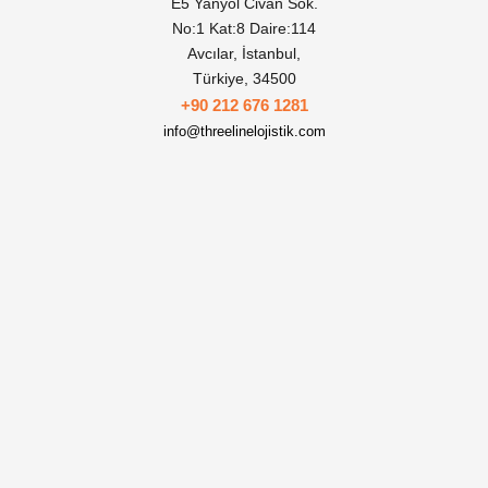
E5 Yanyol Civan Sok.
No:1 Kat:8 Daire:114
Avcılar, İstanbul,
Türkiye, 34500
+90 212 676 1281
info@threelinelojistik.com