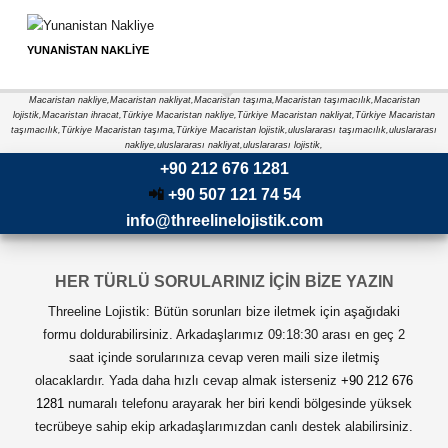
YUNANISTAN NAKLIYE
Macaristan nakliye,Macaristan nakliyat,Macaristan taşıma,Macaristan taşımacılık,Macaristan
lojistik,Macaristan ihracat,Türkiye Macaristan nakliye,Türkiye Macaristan nakliyat,Türkiye Macaristan
taşımacılık,Türkiye Macaristan taşıma,Türkiye Macaristan lojistik,uluslararası taşımacılık,uluslararası
nakliye,uluslararası nakliyat,uluslararası lojistik,
+90 212 676 1281
📲
+90 507 121 74 54
info@threelinelojistik.com
HER TÜRLÜ SORULARINIZ İÇİN BİZE YAZIN
Threeline Lojistik: Bütün sorunları bize iletmek için aşağıdaki
formu doldurabilirsiniz. Arkadaşlarımız 09:18:30 arası en geç 2
saat içinde sorularınıza cevap veren maili size iletmiş
olacaklardır. Yada daha hızlı cevap almak isterseniz
+90 212 676
1281
numaralı telefonu arayarak her biri kendi bölgesinde yüksek
tecrübeye sahip ekip arkadaşlarımızdan canlı destek alabilirsiniz.