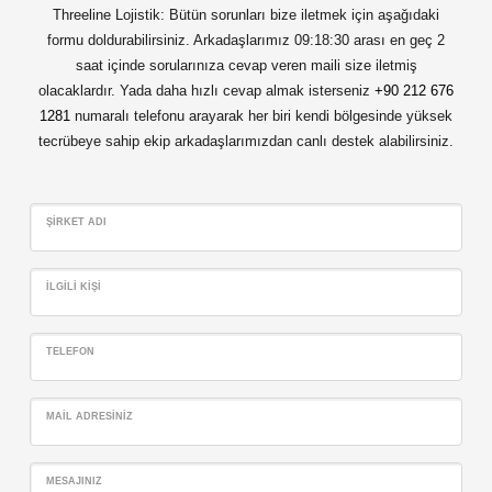
Threeline Lojistik: Bütün sorunları bize iletmek için aşağıdaki
formu doldurabilirsiniz. Arkadaşlarımız 09:18:30 arası en geç 2
saat içinde sorularınıza cevap veren maili size iletmiş
olacaklardır. Yada daha hızlı cevap almak isterseniz
+90 212 676
1281
numaralı telefonu arayarak her biri kendi bölgesinde yüksek
tecrübeye sahip ekip arkadaşlarımızdan canlı destek alabilirsiniz.
ŞIRKET ADI
İLGILI KIŞI
TELEFON
MAIL ADRESINIZ
MESAJINIZ