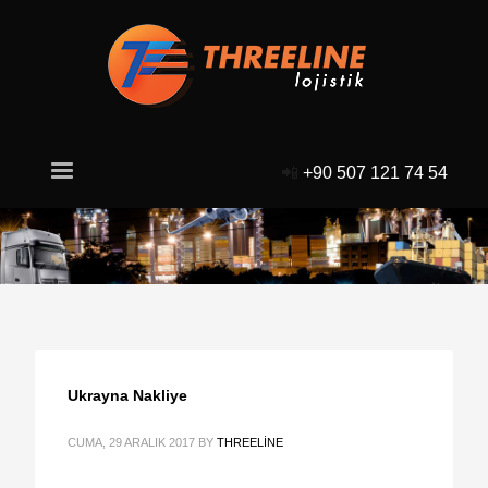
📲
+90 507 121 74 54
Ukrayna Nakliye
CUMA, 29 ARALIK 2017
BY
THREELINE