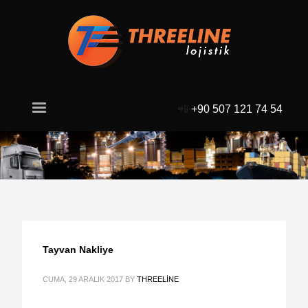
📲
+90 507 121 74 54
Tayvan Nakliye
CUMA, 29 ARALIK 2017
BY
THREELINE