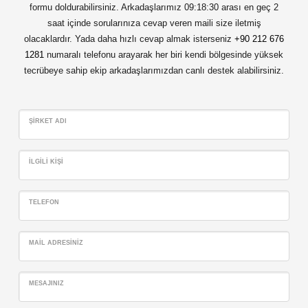
formu doldurabilirsiniz. Arkadaşlarımız 09:18:30 arası en geç 2
saat içinde sorularınıza cevap veren maili size iletmiş
olacaklardır. Yada daha hızlı cevap almak isterseniz
+90 212 676
1281
numaralı telefonu arayarak her biri kendi bölgesinde yüksek
tecrübeye sahip ekip arkadaşlarımızdan canlı destek alabilirsiniz.
ŞIRKET ADI
İLGILI KIŞI
TELEFON
MAIL ADRESINIZ
MESAJINIZ