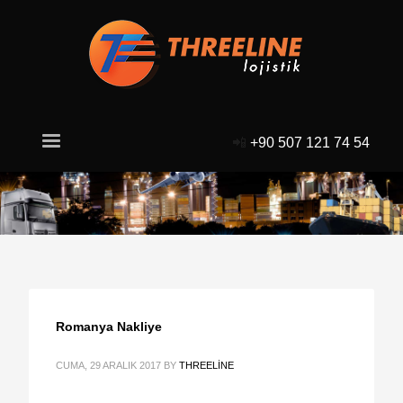
📲
+90 507 121 74 54
Romanya Nakliye
CUMA, 29 ARALIK 2017
BY
THREELINE