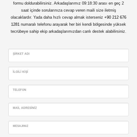
formu doldurabilirsiniz. Arkadaşlarımız 09:18:30 arası en geç 2
saat içinde sorularınıza cevap veren maili size iletmiş
olacaklardır. Yada daha hızlı cevap almak isterseniz
+90 212 676
1281
numaralı telefonu arayarak her biri kendi bölgesinde yüksek
tecrübeye sahip ekip arkadaşlarımızdan canlı destek alabilirsiniz.
ŞIRKET ADI
İLGILI KIŞI
TELEFON
MAIL ADRESINIZ
MESAJINIZ