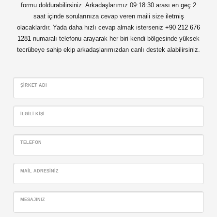
formu doldurabilirsiniz. Arkadaşlarımız 09:18:30 arası en geç 2
saat içinde sorularınıza cevap veren maili size iletmiş
olacaklardır. Yada daha hızlı cevap almak isterseniz
+90 212 676
1281
numaralı telefonu arayarak her biri kendi bölgesinde yüksek
tecrübeye sahip ekip arkadaşlarımızdan canlı destek alabilirsiniz.
ŞIRKET ADI
İLGILI KIŞI
TELEFON
MAIL ADRESINIZ
MESAJINIZ