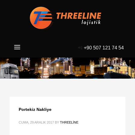
📲
+90 507 121 74 54
Portekiz Nakliye
CUMA, 29 ARALIK 2017
BY
THREELINE