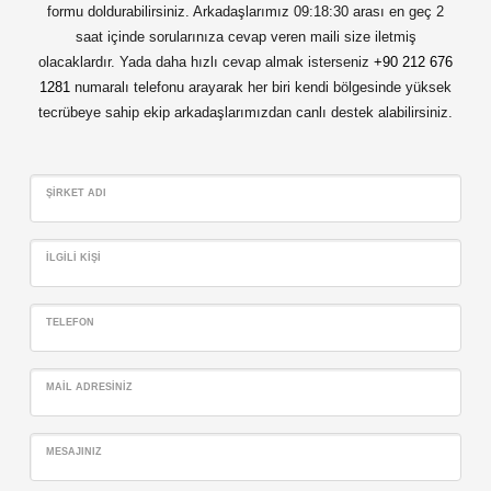
formu doldurabilirsiniz. Arkadaşlarımız 09:18:30 arası en geç 2
saat içinde sorularınıza cevap veren maili size iletmiş
olacaklardır. Yada daha hızlı cevap almak isterseniz
+90 212 676
1281
numaralı telefonu arayarak her biri kendi bölgesinde yüksek
tecrübeye sahip ekip arkadaşlarımızdan canlı destek alabilirsiniz.
ŞIRKET ADI
İLGILI KIŞI
TELEFON
MAIL ADRESINIZ
MESAJINIZ