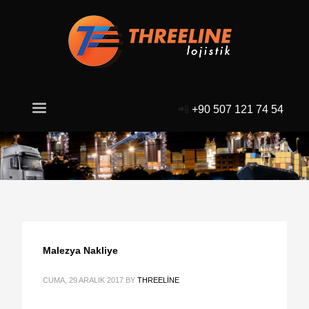
📲
+90 507 121 74 54
Malezya Nakliye
CUMA, 29 ARALIK 2017
BY
THREELINE