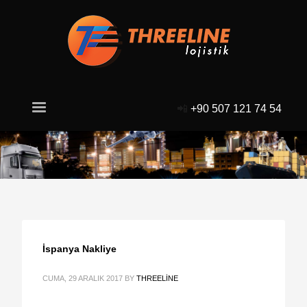
📲
+90 507 121 74 54
İspanya Nakliye
CUMA, 29 ARALIK 2017
BY
THREELINE