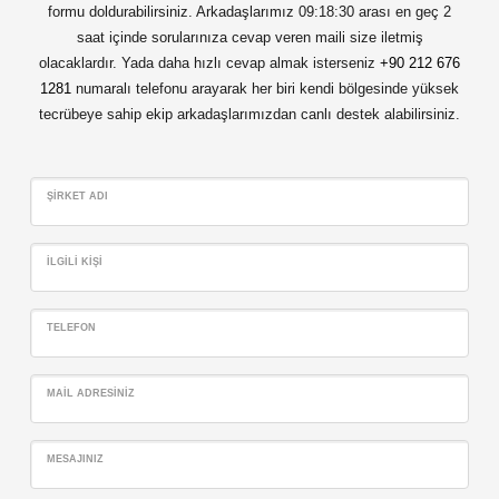
formu doldurabilirsiniz. Arkadaşlarımız 09:18:30 arası en geç 2
saat içinde sorularınıza cevap veren maili size iletmiş
olacaklardır. Yada daha hızlı cevap almak isterseniz
+90 212 676
1281
numaralı telefonu arayarak her biri kendi bölgesinde yüksek
tecrübeye sahip ekip arkadaşlarımızdan canlı destek alabilirsiniz.
ŞIRKET ADI
İLGILI KIŞI
TELEFON
MAIL ADRESINIZ
MESAJINIZ