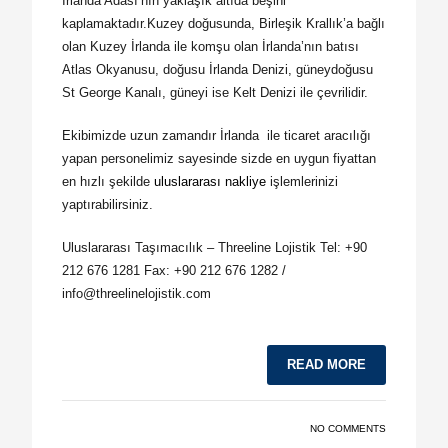
İrlanda Adası’nın yaklaşık altıda beşini
kaplamaktadır.Kuzey doğusunda, Birleşik Krallık’a bağlı
olan Kuzey İrlanda ile komşu olan İrlanda’nın batısı
Atlas Okyanusu, doğusu İrlanda Denizi, güneydoğusu
St George Kanalı, güneyi ise Kelt Denizi ile çevrilidir.
Ekibimizde uzun zamandır İrlanda ile ticaret aracılığı
yapan personelimiz sayesinde sizde en uygun fiyattan
en hızlı şekilde
uluslararası nakliye
işlemlerinizi
yaptırabilirsiniz.
Uluslararası Taşımacılık – Threeline Lojistik Tel: +90
212 676 1281 Fax: +90 212 676 1282 /
info@threelinelojistik.com
READ MORE
NO COMMENTS