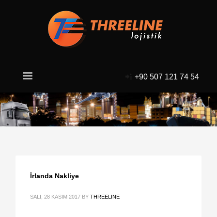
📲
+90 507 121 74 54
İrlanda Nakliye
SALI, 28 KASIM 2017
BY
THREELINE