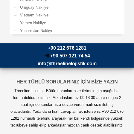
Uruguay Nakliye
Vietnam Nakliye
Yemen Nakliye
Yunanistan Nakliye
+90 212 676 1281
📲
+90 507 121 74 54
info@threelinelojistik.com
HER TÜRLÜ SORULARINIZ İÇİN BİZE YAZIN
Threeline Lojistik: Bütün sorunları bize iletmek için aşağıdaki
formu doldurabilirsiniz. Arkadaşlarımız 09:18:30 arası en geç 2
saat içinde sorularınıza cevap veren maili size iletmiş
olacaklardır. Yada daha hızlı cevap almak isterseniz
+90 212 676
1281
numaralı telefonu arayarak her biri kendi bölgesinde yüksek
tecrübeye sahip ekip arkadaşlarımızdan canlı destek alabilirsiniz.