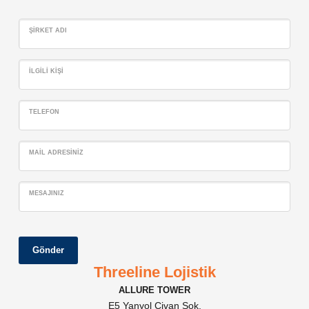
ŞIRKET ADI
İLGILI KIŞI
TELEFON
MAIL ADRESINIZ
MESAJINIZ
Gönder
Threeline Lojistik
ALLURE TOWER
E5 Yanyol Civan Sok.