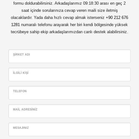
formu doldurabilirsiniz. Arkadaşlarımız 09:18:30 arası en geç 2
saat içinde sorularınıza cevap veren maili size iletmiş
olacaklardır. Yada daha hızlı cevap almak isterseniz
+90 212 676
1281
numaralı telefonu arayarak her biri kendi bölgesinde yüksek
tecrübeye sahip ekip arkadaşlarımızdan canlı destek alabilirsiniz.
ŞIRKET ADI
İLGILI KIŞI
TELEFON
MAIL ADRESINIZ
MESAJINIZ