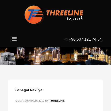
📲
+90 507 121 74 54
Senegal Nakliye
CUMA, 29 ARALIK 2017
BY
THREELINE