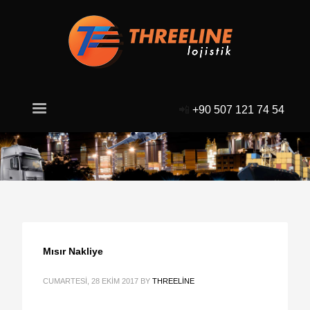
📲
+90 507 121 74 54
Mısır Nakliye
CUMARTESI, 28 EKIM 2017
BY
THREELINE