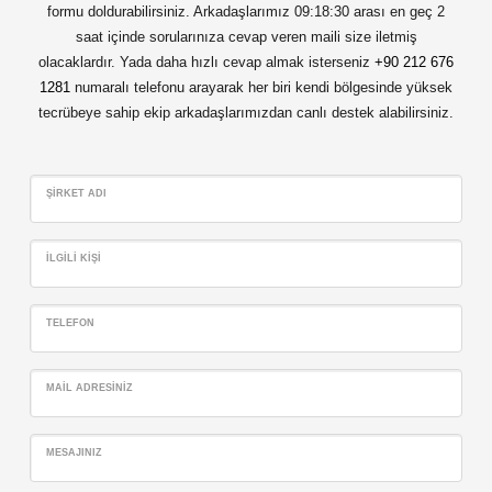
formu doldurabilirsiniz. Arkadaşlarımız 09:18:30 arası en geç 2
saat içinde sorularınıza cevap veren maili size iletmiş
olacaklardır. Yada daha hızlı cevap almak isterseniz
+90 212 676
1281
numaralı telefonu arayarak her biri kendi bölgesinde yüksek
tecrübeye sahip ekip arkadaşlarımızdan canlı destek alabilirsiniz.
ŞIRKET ADI
İLGILI KIŞI
TELEFON
MAIL ADRESINIZ
MESAJINIZ