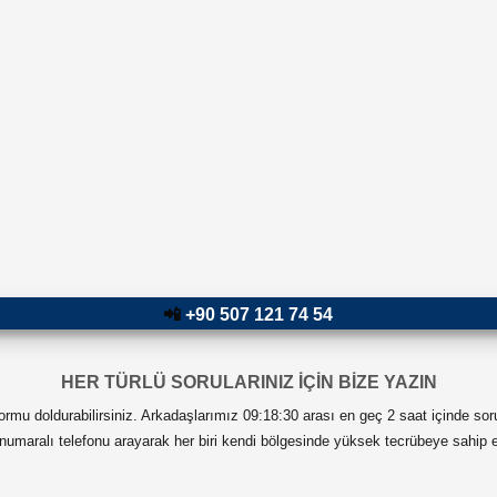
📲
+90 507 121 74 54
HER TÜRLÜ SORULARINIZ İÇİN BİZE YAZIN
 formu doldurabilirsiniz. Arkadaşlarımız 09:18:30 arası en geç 2 saat içinde sor
numaralı telefonu arayarak her biri kendi bölgesinde yüksek tecrübeye sahip ek