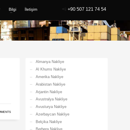
📲
+90 507 121 74 54
r
Bilgi
İletişim
Almanya Nakliye
Al Khums Nakliye
Amerika Nakliye
Arabistan Nakliye
Arjantin Nakliye
Avustralya Nakliye
Avusturya Nakliye
MMENTS
Azerbaycan Nakliye
Belçika Nakliye
Berbera Nakliye