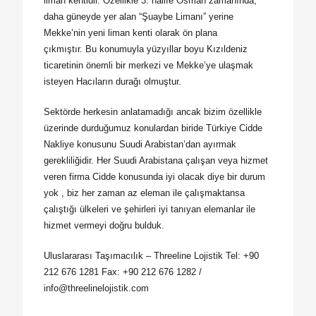
liman kentidir. Özellikle 3. halife Osman zamanında,
daha güneyde yer alan “Şuaybe Limanı” yerine
Mekke’nin yeni liman kenti olarak ön plana
çıkmıştır. Bu konumuyla yüzyıllar boyu Kızıldeniz
ticaretinin önemli bir merkezi ve Mekke’ye ulaşmak
isteyen Hacıların durağı olmuştur.
Sektörde herkesin anlatamadığı ancak bizim özellikle
üzerinde durduğumuz konulardan biride Türkiye Cidde
Nakliye konusunu Suudi Arabistan’dan ayırmak
gerekliliğidir. Her Suudi Arabistana çalışan veya hizmet
veren firma Cidde konusunda iyi olacak diye bir durum
yok , biz her zaman az eleman ile çalışmaktansa
çalıştığı ülkeleri ve şehirleri iyi tanıyan elemanlar ile
hizmet vermeyi doğru bulduk.
Uluslararası Taşımacılık – Threeline Lojistik Tel: +90
212 676 1281 Fax: +90 212 676 1282 /
info@threelinelojistik.com