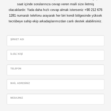
saat içinde sorularınıza cevap veren maili size iletmiş
olacaklardır. Yada daha hızlı cevap almak isterseniz
+90 212 676
1281
numaralı telefonu arayarak her biri kendi bölgesinde yüksek
tecrübeye sahip ekip arkadaşlarımızdan canlı destek alabilirsiniz.
ŞIRKET ADI
İLGILI KIŞI
TELEFON
MAIL ADRESINIZ
MESAJINIZ