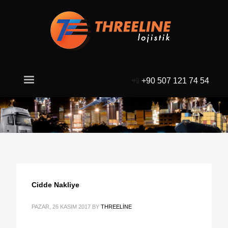
📲
+90 507 121 74 54
Cidde Nakliye
PAZAR, 26 KASIM 2017
BY
THREELINE