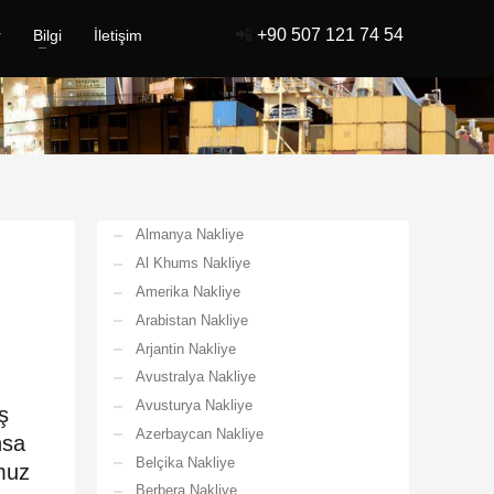
📲
+90 507 121 74 54
r
Bilgi
İletişim
Almanya Nakliye
Al Khums Nakliye
Amerika Nakliye
Arabistan Nakliye
Arjantin Nakliye
Avustralya Nakliye
Avusturya Nakliye
ş
Azerbaycan Nakliye
nsa
Belçika Nakliye
umuz
Berbera Nakliye