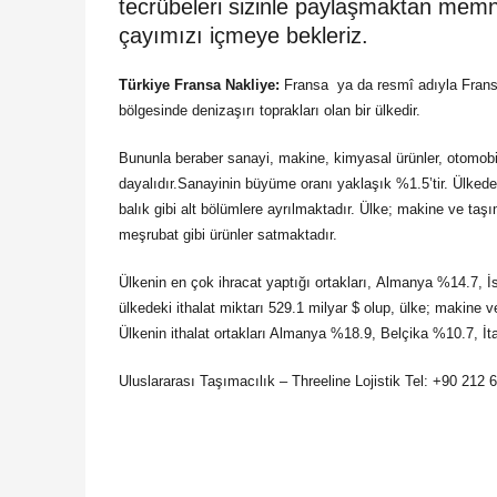
tecrübeleri sizinle paylaşmaktan memnu
çayımızı içmeye bekleriz.
Türkiye Fransa Nakliye:
Fransa ya da resmî adıyla Frans
bölgesinde denizaşırı toprakları olan bir ülkedir.
Bununla beraber sanayi, makine, kimyasal ürünler, otomobil, 
dayalıdır.Sanayinin büyüme oranı yaklaşık %1.5’tir. Ülkedeki
balık gibi alt bölümlere ayrılmaktadır. Ülke; makine ve taşım
meşrubat gibi ürünler satmaktadır.
Ülkenin en çok ihracat yaptığı ortakları, Almanya %14.7, 
ülkedeki ithalat miktarı 529.1 milyar $ olup, ülke; makine ve
Ülkenin ithalat ortakları Almanya %18.9, Belçika %10.7, İ
Uluslararası Taşımacılık – Threeline Lojistik Tel: +90 212