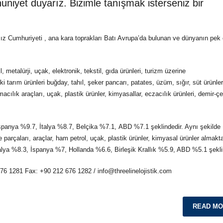
niyet duyarız. Bizimle tanışmak isterseniz bir
ız Cumhuriyeti , ana kara toprakları Batı Avrupa’da bulunan ve dünyanın pek
metalürji, uçak, elektronik, tekstil, gıda ürünleri, turizm üzerine
 tarım ürünleri buğday, tahıl, şeker pancarı, patates, üzüm, sığır, süt ürünler
acılık araçları, uçak, plastik ürünler, kimyasallar, eczacılık ürünleri, demir-çe
İspanya %9.7, İtalya %8.7, Belçika %7.1, ABD %7.1 şeklindedir. Aynı şekilde
 parçaları, araçlar, ham petrol, uçak, plastik ürünler, kimyasal ürünler almakta
talya %8.3, İspanya %7, Hollanda %6.6, Birleşik Krallık %5.9, ABD %5.1 şekli
 676 1281 Fax: +90 212 676 1282 / info@threelinelojistik.com
READ M