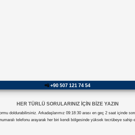
📲
+90 507 121 74 54
HER TÜRLÜ SORULARINIZ İÇİN BİZE YAZIN
 formu doldurabilirsiniz. Arkadaşlarımız 09:18:30 arası en geç 2 saat içinde sor
numaralı telefonu arayarak her biri kendi bölgesinde yüksek tecrübeye sahip ek