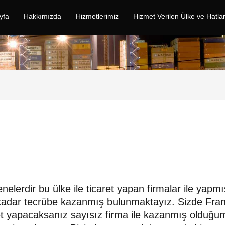
yfa
Hakkımızda
Hizmetlerimiz
Hizmet Verilen Ülke ve Hatla
nelerdir bu ülke ile ticaret yapan firmalar ile yapmı
ri kadar tecrübe kazanmış bulunmaktayız. Sizde Fra
caret yapacaksanız sayısız firma ile kazanmış olduğ