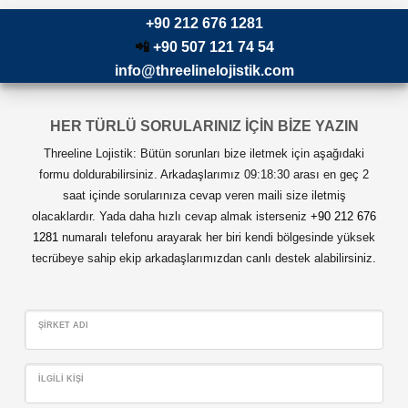
+90 212 676 1281
📲
+90 507 121 74 54
info@threelinelojistik.com
HER TÜRLÜ SORULARINIZ İÇİN BİZE YAZIN
Threeline Lojistik: Bütün sorunları bize iletmek için aşağıdaki
formu doldurabilirsiniz. Arkadaşlarımız 09:18:30 arası en geç 2
saat içinde sorularınıza cevap veren maili size iletmiş
olacaklardır. Yada daha hızlı cevap almak isterseniz
+90 212 676
1281
numaralı telefonu arayarak her biri kendi bölgesinde yüksek
tecrübeye sahip ekip arkadaşlarımızdan canlı destek alabilirsiniz.
ŞIRKET ADI
İLGILI KIŞI