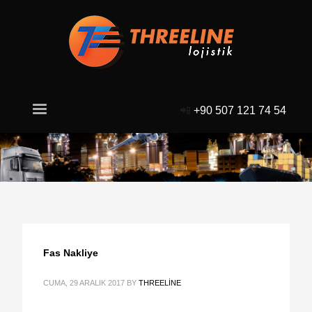
📲
+90 507 121 74 54
Fas Nakliye
CUMA, 29 ARALIK 2017
BY
THREELINE