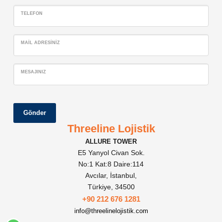
TELEFON
MAIL ADRESINIZ
MESAJINIZ
Gönder
Threeline Lojistik
ALLURE TOWER
E5 Yanyol Civan Sok.
No:1 Kat:8 Daire:114
Avcılar, İstanbul,
Türkiye, 34500
+90 212 676 1281
info@threelinelojistik.com