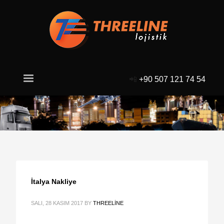
📲
+90 507 121 74 54
İtalya Nakliye
SALI, 28 KASIM 2017
BY
THREELINE