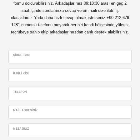
formu doldurabilirsiniz. Arkadaşlarımız 09:18:30 arası en geç 2
saat içinde sorularınıza cevap veren maili size iletmiş
olacaklardır. Yada daha hızlı cevap almak isterseniz
+90 212 676
1281
numaralı telefonu arayarak her biri kendi bölgesinde yüksek
tecrübeye sahip ekip arkadaşlarımızdan canlı destek alabilirsiniz.
ŞIRKET ADI
İLGILI KIŞI
TELEFON
MAIL ADRESINIZ
MESAJINIZ