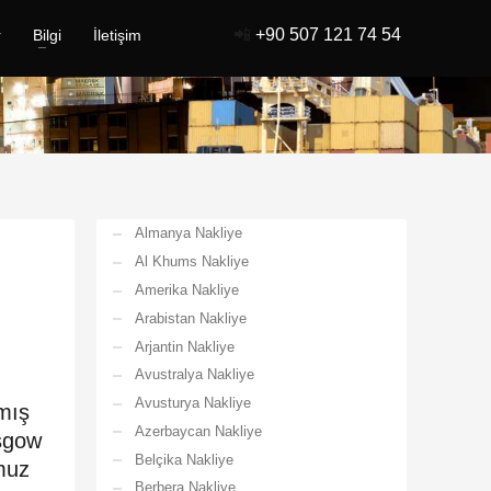
📲
+90 507 121 74 54
r
Bilgi
İletişim
Almanya Nakliye
Al Khums Nakliye
Amerika Nakliye
Arabistan Nakliye
Arjantin Nakliye
Avustralya Nakliye
Avusturya Nakliye
pmış
Azerbaycan Nakliye
asgow
Belçika Nakliye
umuz
Berbera Nakliye