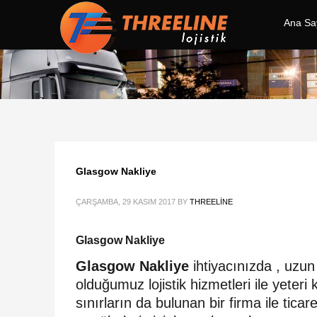
Ana Sa
Glasgow Nakliye
ÇARŞAMBA, 29 KASIM 2017
BY
THREELINE
Glasgow Nakliye
Glasgow Nakliye
ihtiyacınızda , uzun 
olduğumuz lojistik hizmetleri ile yet
sınırların da bulunan bir firma ile ti