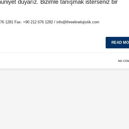
niyet duyarız. Bizimle tanışmak isterseniz bir
 676 1281 Fax: +90 212 676 1282 / info@threelinelojistik.com
READ M
NO CO