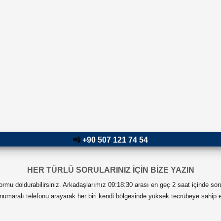
📲
+90 507 121 74 54
HER TÜRLÜ SORULARINIZ İÇİN BİZE YAZIN
 formu doldurabilirsiniz. Arkadaşlarımız 09:18:30 arası en geç 2 saat içinde sor
numaralı telefonu arayarak her biri kendi bölgesinde yüksek tecrübeye sahip ek