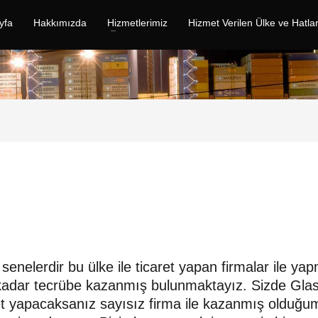
yfa
Hakkımızda
Hizmetlerimiz
Hizmet Verilen Ülke ve Hatla
senelerdir bu ülke ile ticaret yapan firmalar ile ya
eri kadar tecrübe kazanmış bulunmaktayız. Sizde Gl
caret yapacaksanız sayısız firma ile kazanmış olduğ