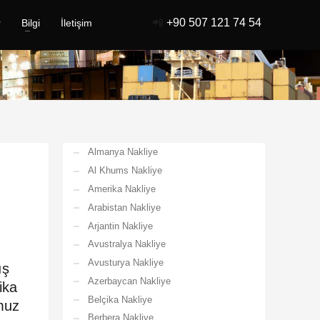
📲
+90 507 121 74 54
r
Bilgi
İletişim
Almanya Nakliye
Al Khums Nakliye
Amerika Nakliye
Arabistan Nakliye
Arjantin Nakliye
Avustralya Nakliye
Avusturya Nakliye
ış
Azerbaycan Nakliye
ika
Belçika Nakliye
umuz
Berbera Nakliye