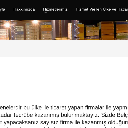
yfa
Hakkımızda
Hizmetlerimiz
Hizmet Verilen Ülke ve Hatla
enelerdir bu ülke ile ticaret yapan firmalar ile yapm
ri kadar tecrübe kazanmış bulunmaktayız. Sizde Belç
caret yapacaksanız sayısız firma ile kazanmış olduğ