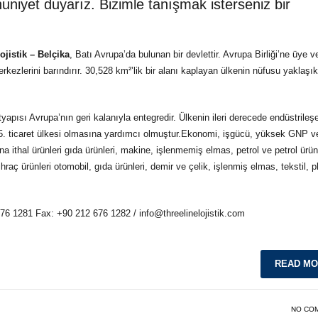
niyet duyarız. Bizimle tanışmak isterseniz bir
ojistik –
Belçika
, Batı Avrupa’da bulunan bir devlettir. Avrupa Birliği’ne üye v
rkezlerini barındırır. 30,528 km²’lik bir alanı kaplayan ülkenin nüfusu yaklaşı
apısı Avrupa’nın geri kalanıyla entegredir. Ülkenin ileri derecede endüstrileş
. ticaret ülkesi olmasına yardımcı olmuştur.Ekonomi, işgücü, yüksek GNP ve
a ithal ürünleri gıda ürünleri, makine, işlenmemiş elmas, petrol ve petrol ürünl
raç ürünleri otomobil, gıda ürünleri, demir ve çelik, işlenmiş elmas, tekstil, pl
 676 1281 Fax: +90 212 676 1282 / info@threelinelojistik.com
READ M
NO CO