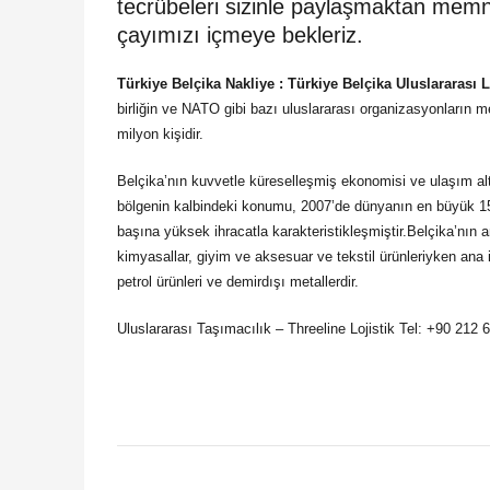
tecrübeleri sizinle paylaşmaktan memnu
çayımızı içmeye bekleriz.
Türkiye Belçika Nakliye : Türkiye Belçika Uluslararası L
birliğin ve NATO gibi bazı uluslararası organizasyonların me
milyon kişidir.
Belçika’nın kuvvetle küreselleşmiş ekonomisi ve ulaşım alty
bölgenin kalbindeki konumu, 2007’de dünyanın en büyük 15
başına yüksek ihracatla karakteristikleşmiştir.Belçika’nın an
kimyasallar, giyim ve aksesuar ve tekstil ürünleriyken ana ih
petrol ürünleri ve demirdışı metallerdir.
Uluslararası Taşımacılık – Threeline Lojistik Tel: +90 212