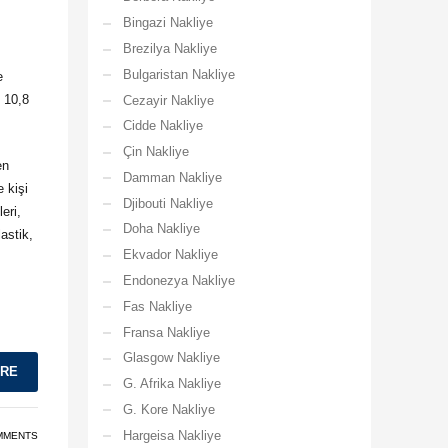
Bingazi Nakliye
Brezilya Nakliye
Bulgaristan Nakliye
e
k 10,8
Cezayir Nakliye
Cidde Nakliye
Çin Nakliye
en
Damman Nakliye
 kişi
Djibouti Nakliye
eri,
Doha Nakliye
astik,
Ekvador Nakliye
Endonezya Nakliye
Fas Nakliye
Fransa Nakliye
Glasgow Nakliye
ORE
G. Afrika Nakliye
G. Kore Nakliye
Hargeisa Nakliye
MMENTS