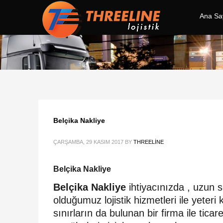
Ana Sa
Belçika Nakliye
ÇARŞAMBA, 29 KASIM 2017
BY
THREELINE
Belçika Nakliye
Belçika Nakliye
ihtiyacınızda , uzun s
olduğumuz lojistik hizmetleri ile yete
sınırların da bulunan bir firma ile ti