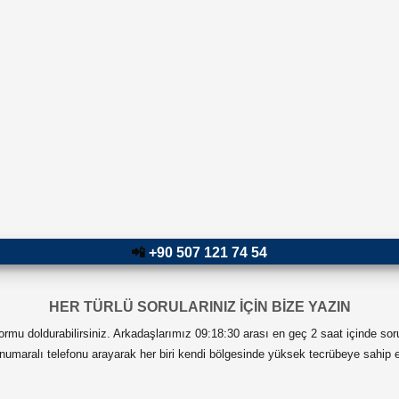
📲
+90 507 121 74 54
HER TÜRLÜ SORULARINIZ İÇİN BİZE YAZIN
 formu doldurabilirsiniz. Arkadaşlarımız 09:18:30 arası en geç 2 saat içinde sor
numaralı telefonu arayarak her biri kendi bölgesinde yüksek tecrübeye sahip ek